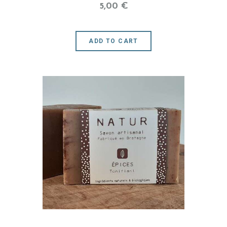
5.00
5
,
00
€
sur 5
ADD TO CART