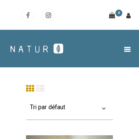
0
ACCUEIL
BOUTIQUE
NOTRE DÉMARCHE
OÙ NOUS TROUVER ?
ACTUS
CONTACT