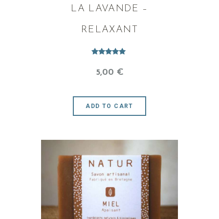
LA LAVANDE –
RELAXANT
Note
5.00
5
,
00
€
sur 5
ADD TO CART