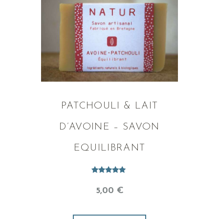
PATCHOULI & LAIT
D’AVOINE – SAVON
EQUILIBRANT
Note
5.00
5
,
00
€
sur 5