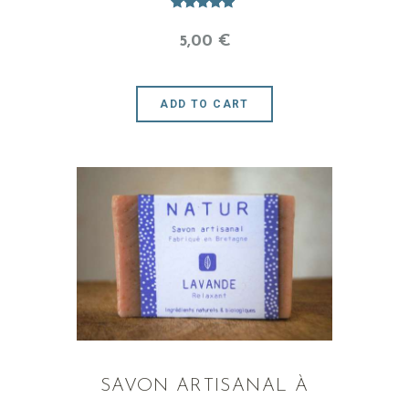
Note
5.00
5
,
00
€
sur 5
ADD TO CART
SAVON ARTISANAL À