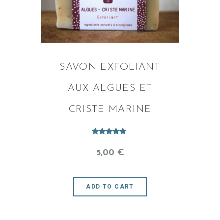
SAVON EXFOLIANT
AUX ALGUES ET
CRISTE MARINE
Note
5.00
5
,
00
€
sur 5
ADD TO CART