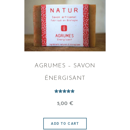
AGRUMES – SAVON
ÉNERGISANT
Note
5.00
5
,
00
€
sur 5
ADD TO CART