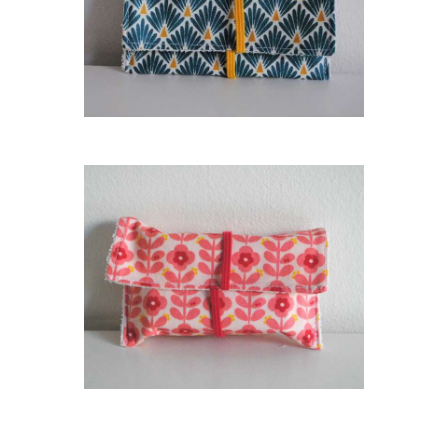
10
,
00
€
ADD TO CART
ETUI À SAVON ROSE
10
,
00
€
ADD TO CART