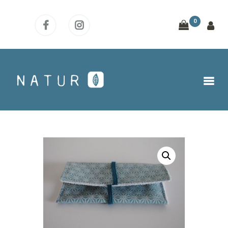
0
ACCUEIL
BOUTIQUE
NOTRE DÉMARCHE
OÙ NOUS TROUVER ?
ACTUS
CONTACT